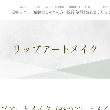
MENU
CASE
ABOUT CLINIC
DOCTOR
FEE
FAQ
診療メニュー
症例
はじめての方へ
院長挨拶
料金表
よくある
リップアートメイク
ップアートメイク（唇のアートメイ