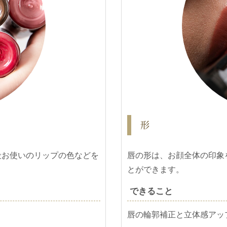
形
段お使いのリップの色などを
唇の形は、お顔全体の印象
とができます。
できること
唇の輪郭補正と立体感アッ