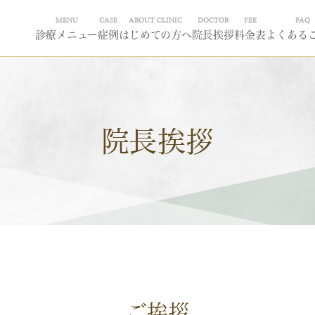
MENU
CASE
ABOUT CLINIC
DOCTOR
FEE
FAQ
診療メニュー
症例
はじめての方へ
院長挨拶
料金表
よくある
院長挨拶
ご挨拶