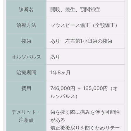
診断名
開咬、叢生、顎関節症
治療方法
マウスピース矯正（全顎矯正）
抜歯
あり 左右第1小臼歯の抜歯
オルソパルス
あり
治療期間
1年8ヶ月
費用
746,000円 ＋ 165,000円（オ
ルソパルス）
デメリット・
歯を抜く際に痛みを伴う可能性
注意点
がある
矯正後後戻りを防ぐためリテー