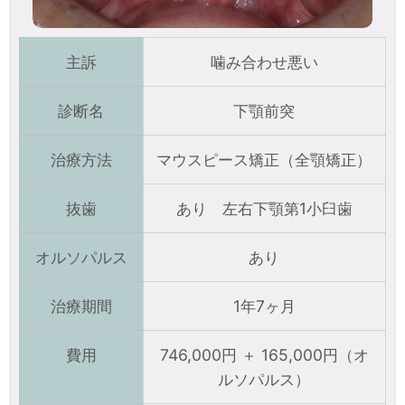
主訴
噛み合わせ悪い
診断名
下顎前突
治療方法
マウスピース矯正（全顎矯正）
抜歯
あり 左右下顎第1小臼歯
オルソパルス
あり
治療期間
1年7ヶ月
費用
746,000円 ＋ 165,000円（オ
ルソパルス）