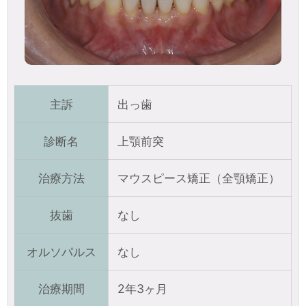
主訴
出っ歯
診断名
上顎前突
治療方法
マウスピース矯正（全顎矯正）
抜歯
なし
オルソパルス
なし
治療期間
2年3ヶ月