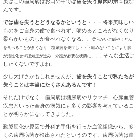
実はこの歯周病はお口の中では
歯を失う原因の第１位
な
んです。
では歯を失うとどうなるかというと
・・・将来美味しい
ものをご自身の歯で食べれず、噛めるところがなくなり
柔らかいものしか食べれなくなる、、
柔らかいご飯やうどん
を食べることが多くなり、糖尿病を発症し・・・噛めないことにより脳
そんな生活は
が活性化せず認知症が進み、介護が必要な状態に、、、
したくないですよね。
少し大げさかもしれませんが、
歯を失うことで私たちが
失うことは本当にたくさんあるんです！
それだけでなく、歯周病は糖尿病やリウマチ、心臓血管
疾患といった全身の病気にも多くの影響を与えているこ
とが明らかになってきました。
動脈硬化が原因で外科的手術を行った血管組織から、多
くの歯周病菌が検出されたというのです。歯周病菌は血