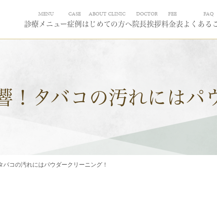
MENU
CASE
ABOUT CLINIC
DOCTOR
FEE
FAQ
診療メニュー
症例
はじめての方へ
院長挨拶
料金表
よくある
響！タバコの汚れにはパ
タバコの汚れにはパウダークリーニング！