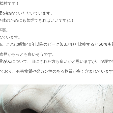
師松村です！
煙
を勧めていただいています。
身体のためにも禁煙できればいいですね！
事実。
れています。
%
。これは昭和40年以降のピーク(83.7%)と比較すると
56％も
喫煙がもっとも多いそうです。
舌がん
について、目にされた方も多いかと思いますが、喫煙で
れており、有害物質や発ガン性のある物質が多く含まれていま