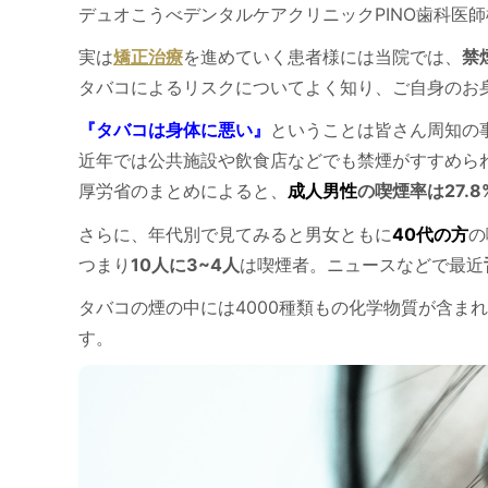
デュオこうべデンタルケアクリニックPINO歯科医
実は
矯正治療
を進めていく患者様には当院では、
禁
タバコによるリスクについてよく知り、ご自身のお
『タバコは身体に悪い』
ということは皆さん周知の
近年では公共施設や飲食店などでも禁煙がすすめら
厚労省のまとめによると、
成人男性
の喫煙率は27.8
さらに、年代別で見てみると男女ともに
40代の方
の
つまり
10人に3~4人
は喫煙者。ニュースなどで最近
タバコの煙の中には4000種類もの化学物質が含ま
す。