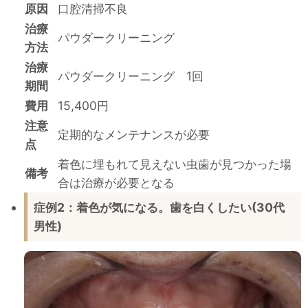
原因
口腔清掃不良
治療
パウダークリーニング
方法
治療
パウダークリーニング 1回
期間
費用
15,400円
注意
定期的なメンテナンスが必要
点
着色に埋もれて見えない虫歯が見つかった場
備考
合は治療が必要となる
症例2：着色が気になる。歯を白くしたい(30代
男性)