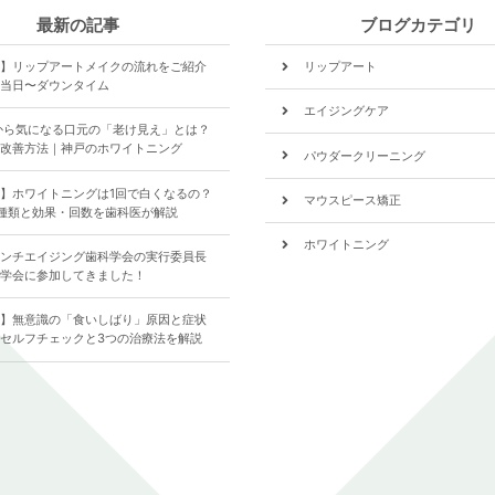
最新の記事
ブログカテゴリ
】リップアートメイクの流れをご紹介
リップアート
当日〜ダウンタイム
エイジングケア
から気になる口元の「老け見え」とは？
改善方法｜神戸のホワイトニング
パウダークリーニング
】ホワイトニングは1回で白くなるの？
マウスピース矯正
種類と効果・回数を歯科医が解説
ホワイトニング
ンチエイジング歯科学会の実行委員長
学会に参加してきました！
食いしばり
】無意識の「食いしばり」原因と症状
歯について
セルフチェックと3つの治療法を解説
全ての記事