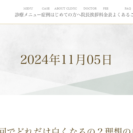
MENU
CASE
ABOUT CLINIC
DOCTOR
FEE
FAQ
診療メニュー
症例
はじめての方へ
院長挨拶
料金表
よくある
2024年11月05日
1回でどれだけ白くなるの？理想の