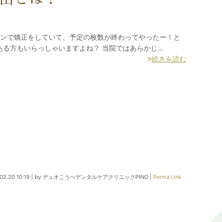
インで矯正をしていて、予定の枚数が終わってやったー！と
る方もいらっしゃいますよね？ 当院ではあらかじ…
続きを読む
02.20 10:19
|
by
デュオこうべデンタルケアクリニックPINO
|
Perma Link