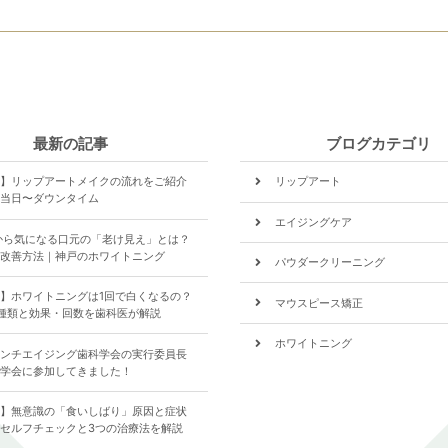
最新の記事
ブログカテゴリ
】リップアートメイクの流れをご紹介
リップアート
当日〜ダウンタイム
エイジングケア
から気になる口元の「老け見え」とは？
改善方法｜神戸のホワイトニング
パウダークリーニング
】ホワイトニングは1回で白くなるの？
マウスピース矯正
種類と効果・回数を歯科医が解説
ホワイトニング
ンチエイジング歯科学会の実行委員長
学会に参加してきました！
食いしばり
】無意識の「食いしばり」原因と症状
歯について
セルフチェックと3つの治療法を解説