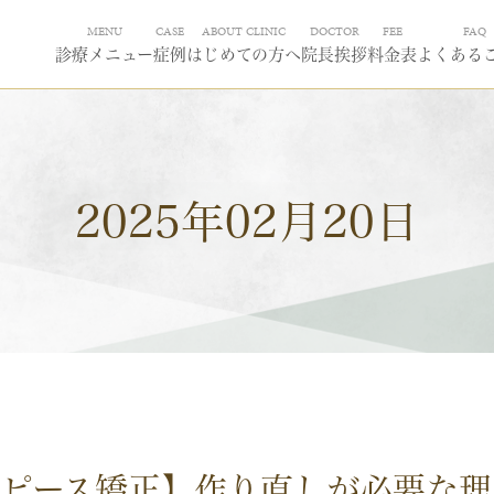
MENU
CASE
ABOUT CLINIC
DOCTOR
FEE
FAQ
診療メニュー
症例
はじめての方へ
院長挨拶
料金表
よくある
2025年02月20日
スピース矯正】作り直しが必要な理