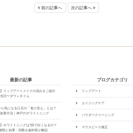
前の記事へ
次の記事へ
最新の記事
ブログカテゴリ
】リップアートメイクの流れをご紹介
リップアート
当日〜ダウンタイム
エイジングケア
から気になる口元の「老け見え」とは？
改善方法｜神戸のホワイトニング
パウダークリーニング
】ホワイトニングは1回で白くなるの？
マウスピース矯正
種類と効果・回数を歯科医が解説