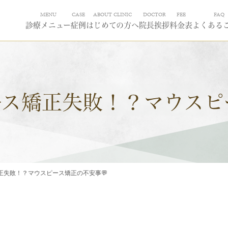
MENU
CASE
ABOUT CLINIC
DOCTOR
FEE
FAQ
診療メニュー
症例
はじめての方へ
院長挨拶
料金表
よくある
ス矯正失敗！？マウスピ
正失敗！？マウスピース矯正の不安事💬