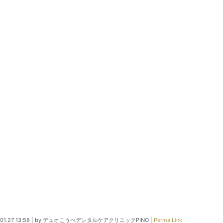
01.27 13:58
|
by
デュオこうべデンタルケアクリニックPINO
|
Perma Link