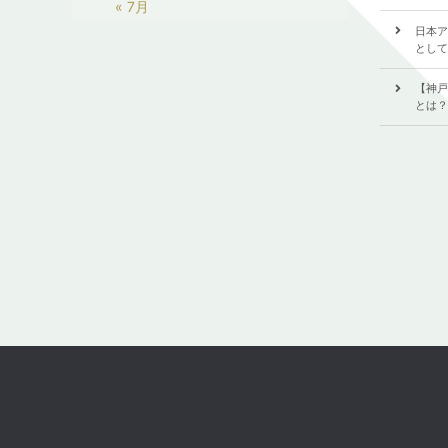
« 7月
日本ア
として
【神戸
とは？