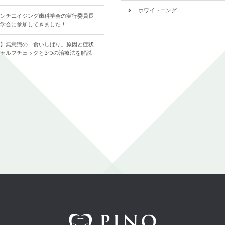
ホワイトニング
ンチエイジング歯科学会の実行委員長
学会に参加してきました！
食いしばり
】無意識の「食いしばり」原因と症状
歯について
セルフチェックと3つの治療法を解説
全ての記事