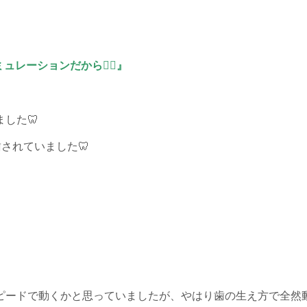
ュレーションだから🙆‍♀️』
した🦷
されていました🦷
ピードで動くかと思っていましたが、やはり歯の生え方で全然動