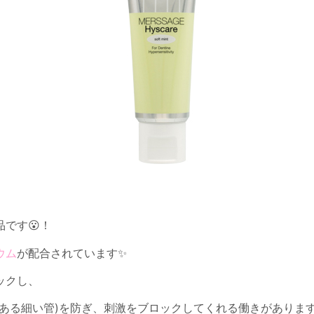
です😮！
ウム
が配合されています✨
ックし、