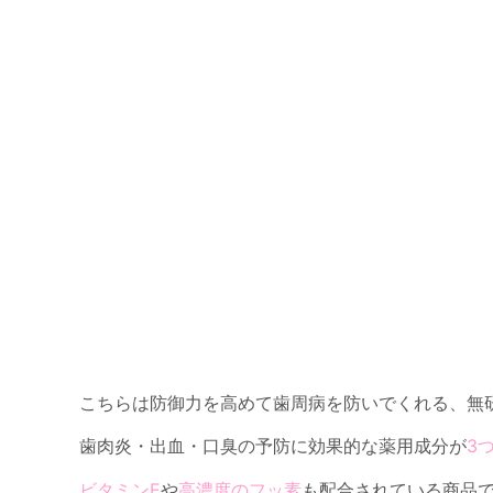
こちらは防御力を高めて歯周病を防いでくれる、無
歯肉炎・出血・口臭の予防に効果的な薬用成分が
3
ビタミンE
や
高濃度のフッ素
も配合されている商品で