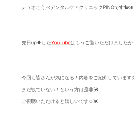
デュオこうべデンタルケアクリニックPINOです🐿🎀
先日up⬆️した
YouTube
はもうご覧いただけましたか
今回も皆さんが気になる！内容をご紹介しています
まだ観ていない！という方は是非💟
ご視聴いただけると嬉しいです☺️💓