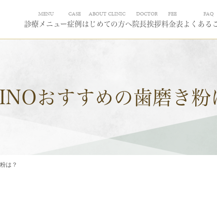
MENU
CASE
ABOUT CLINIC
DOCTOR
FEE
FAQ
診療メニュー
症例
はじめての方へ
院長挨拶
料金表
よくある
PINOおすすめの歯磨き粉
き粉は？