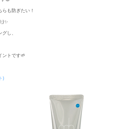
ちらも防ぎたい！
)✨
ングし、
ントです🌱
ト)