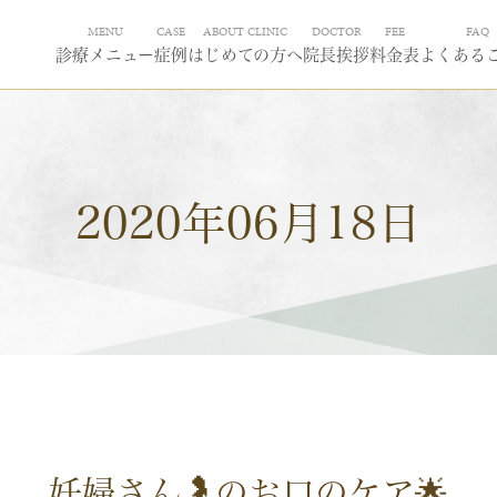
MENU
CASE
ABOUT CLINIC
DOCTOR
FEE
FAQ
診療メニュー
症例
はじめての方へ
院長挨拶
料金表
よくある
2020年06月18日
妊婦さん🤰のお口のケア🌟