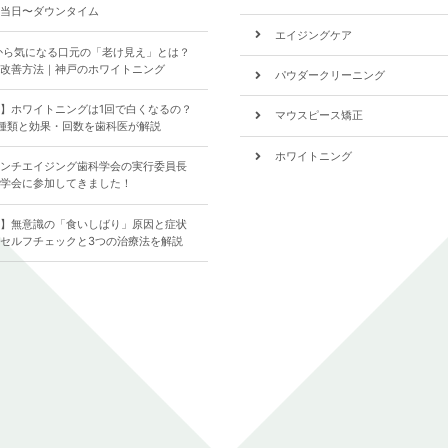
当日〜ダウンタイム
エイジングケア
から気になる口元の「老け見え」とは？
改善方法｜神戸のホワイトニング
パウダークリーニング
】ホワイトニングは1回で白くなるの？
マウスピース矯正
種類と効果・回数を歯科医が解説
ホワイトニング
ンチエイジング歯科学会の実行委員長
学会に参加してきました！
食いしばり
】無意識の「食いしばり」原因と症状
歯について
セルフチェックと3つの治療法を解説
全ての記事