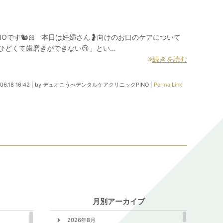
Oです🐿🎀 本日は妊婦さん🤰向けのお口のケアについて
ひどくて歯磨きができない😢」とい…
続きを読む
06.18 16:42
|
by
デュオこうべデンタルケアクリニックPINO
|
Perma Link
月別アーカイブ
2026年8月