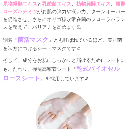
果物発酵エキス
と
乳酸菌エキス
、
植物発酵エキス
、
発酵
ローズハチミツ
がお肌の弾力や潤い力、ターンオーバー
を促進させ、さらにオリゴ糖が常在菌のフローラバラン
スを整えて、バリア力を高めます💪
菌活マスク
別名『
』とも呼ばれているほど、美肌菌
を味方につけるシートマスクです☺️
そして、成分をお肌にしっかりと届けるためにシートに
乾式バイオセル
もこだわり、極薄高密着シート『
ロースシート
』を採用しています🎵