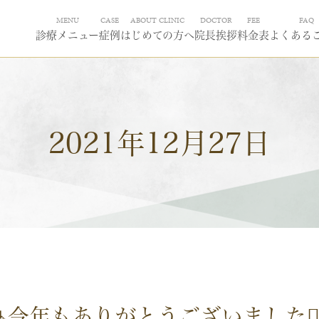
MENU
CASE
ABOUT CLINIC
DOCTOR
FEE
FAQ
診療メニュー
症例
はじめての方へ
院長挨拶
料金表
よくある
2021年12月27日
🎍今年もありがとうございました🙇‍♀