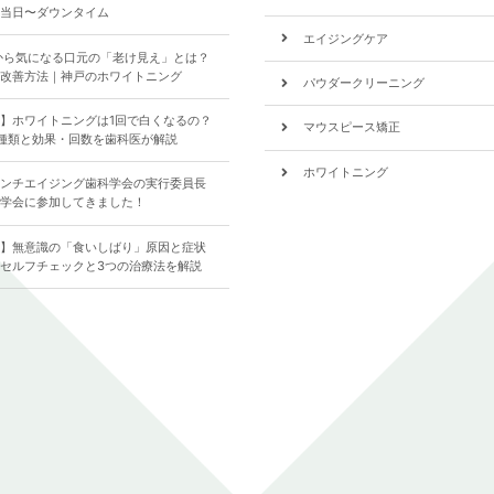
当日〜ダウンタイム
エイジングケア
から気になる口元の「老け見え」とは？
改善方法｜神戸のホワイトニング
パウダークリーニング
】ホワイトニングは1回で白くなるの？
マウスピース矯正
種類と効果・回数を歯科医が解説
ホワイトニング
ンチエイジング歯科学会の実行委員長
学会に参加してきました！
食いしばり
】無意識の「食いしばり」原因と症状
歯について
セルフチェックと3つの治療法を解説
全ての記事