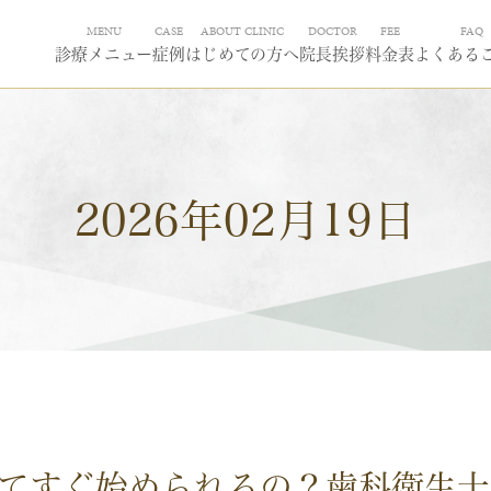
MENU
CASE
ABOUT CLINIC
DOCTOR
FEE
FAQ
診療メニュー
症例
はじめての方へ
院長挨拶
料金表
よくある
2026年02月19日
ってすぐ始められるの？歯科衛生士