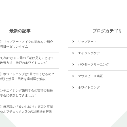
最新の記事
ブログカテゴリ
】リップアートメイクの流れをご紹介
リップアート
当日〜ダウンタイム
エイジングケア
から気になる口元の「老け見え」とは？
改善方法｜神戸のホワイトニング
パウダークリーニング
】ホワイトニングは1回で白くなるの？
マウスピース矯正
種類と効果・回数を歯科医が解説
ホワイトニング
ンチエイジング歯科学会の実行委員長
学会に参加してきました！
食いしばり
】無意識の「食いしばり」原因と症状
歯について
セルフチェックと3つの治療法を解説
全ての記事