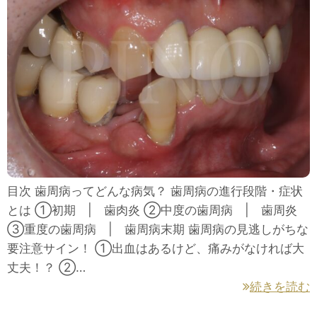
目次 歯周病ってどんな病気？ 歯周病の進行段階・症状
とは ①初期 | 歯肉炎 ②中度の歯周病 | 歯周炎
③重度の歯周病 | 歯周病末期 歯周病の見逃しがちな
要注意サイン！ ①出血はあるけど、痛みがなければ大
丈夫！？ ②…
続きを読む