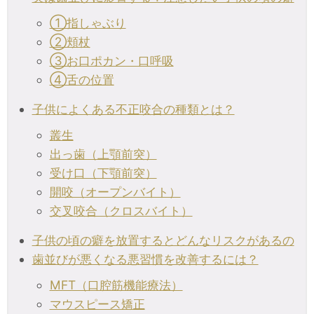
①指しゃぶり
②頬杖
③お口ポカン・口呼吸
④舌の位置
子供によくある不正咬合の種類とは？
叢生
出っ歯（上顎前突）
受け口（下顎前突）
開咬（オープンバイト）
交叉咬合（クロスバイト）
子供の頃の癖を放置するとどんなリスクがあるの
歯並びが悪くなる悪習慣を改善するには？
MFT（口腔筋機能療法）
マウスピース矯正