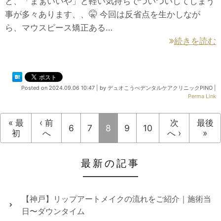
と、「まぁいいや」と軽い気持ちでついついしてしまう
事が多々あります、、🤫 今回は反省点を生かしなが
ら、マウスピース矯正ある…
続きを読む
Posted on
2024.09.06 10:47
|
by
デュオこうべデンタルケアクリニックPINO
|
Perma Link
« 最
‹ 前
次
最後
6
7
8
9
10
初
へ
へ ›
»
最新の記事
【神戸】リップアートメイクの流れをご紹介｜施術当
日〜ダウンタイム