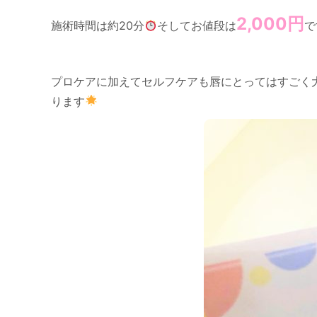
2,000円
施術時間は約20分
そしてお値段は
で
プロケアに加えてセルフケアも唇にとってはすごく
ります