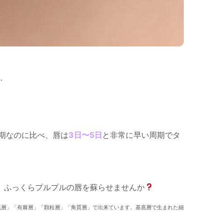
…
期なのに比べ、唇は
3日〜5日
と非常に早い周期でタ
、ふっくらプルプルの唇を蘇らせませんか
底層」「有棘層」「顆粒層」「角質層」で出来ています。基底層で生まれた細