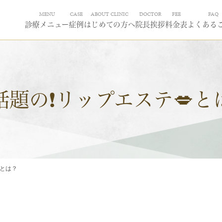
MENU
CASE
ABOUT CLINIC
DOCTOR
FEE
FAQ
診療メニュー
症例
はじめての方へ
院長挨拶
料金表
よくある
話題の❗️リップエステ💋と
とは？