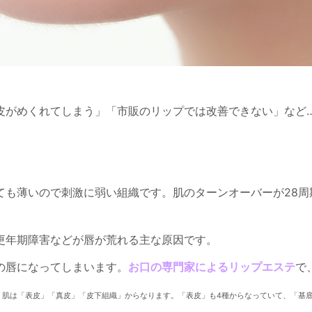
皮がめくれてしまう」「市販のリップでは改善できない」など
ても薄いので刺激に弱い組織です。肌のターンオーバーが28周
更年期障害などが唇が荒れる主な原因です。
の唇になってしまいます。
お口の専門家によるリップエステ
で
。肌は「表皮」「真皮」「皮下組織」からなります。「表皮」も4種からなっていて、「基