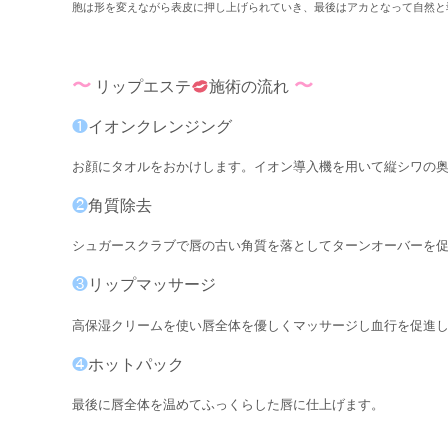
胞は形を変えながら表皮に押し上げられていき、最後はアカとなって自然と
〜
〜
リップエステ
施術の流れ
❶
イオンクレンジング
お顔にタオルをおかけします。イオン導入機を用いて
縦シワの
❷
角質除去
シュガースクラブで唇の古い角質を落としてターンオーバーを
❸
リップマッサージ
高保湿クリームを使い唇全体を優しくマッサージし血行を促進
❹
ホットパック
最後に唇全体を温めてふっくらした唇に仕上げます。