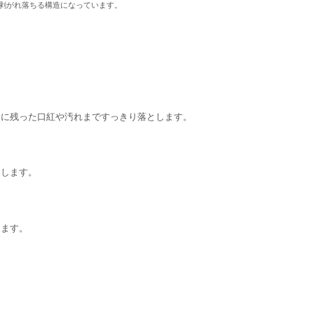
剥がれ落ちる構造になっています。
奥に残った口紅や汚れまですっきり落とします。
促します。
します。