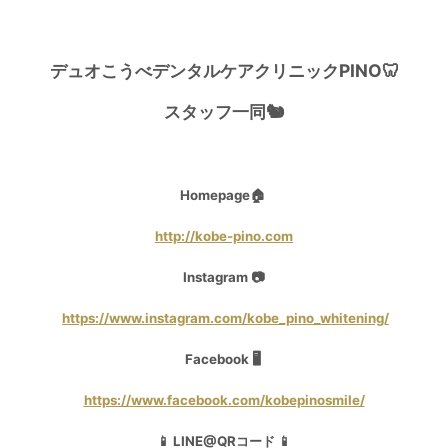
デュオこうべデンタルケアクリニックPINO🦷
スタッフ一同🐿
Homepage🏠
http://kobe-pino.com
Instagram 📷
https://www.instagram.com/kobe_pino_whitening/
Facebook 🖥
https://www.facebook.com/kobepinosmile/
📱 LINE@QRコード 📱