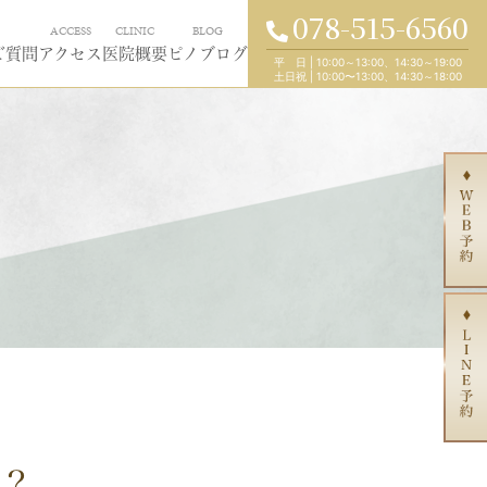
078-515-6560
ACCESS
CLINIC
BLOG
ご質問
アクセス
医院概要
ピノブログ
平 日
|
10:00～13:00、14:30～19:00
土日祝
|
10:00〜13:00、14:30～18:00
？