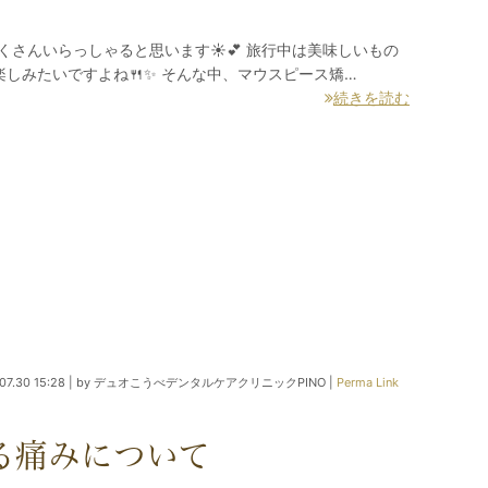
くさんいらっしゃると思います☀💕 旅行中は美味しいもの
しみたいですよね🍴✨ そんな中、マウスピース矯…
続きを読む
07.30 15:28
|
by
デュオこうべデンタルケアクリニックPINO
|
Perma Link
る痛みについて