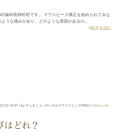
NO歯科医師松村です。 マウスピース矯正を始められてみな
どのような痛みがあり、どのような原因があるの…
続きを読む
07.22 14:37
|
by
デュオこうべデンタルケアクリニックPINO
|
Perma Link
びはどれ？