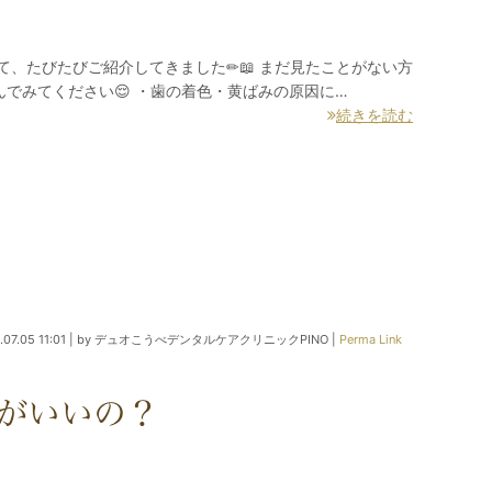
て、たびたびご紹介してきました✏📖 まだ見たことがない方
でみてください😌 ・歯の着色・黄ばみの原因に…
続きを読む
07.05 11:01
|
by
デュオこうべデンタルケアクリニックPINO
|
Perma Link
がいいの？