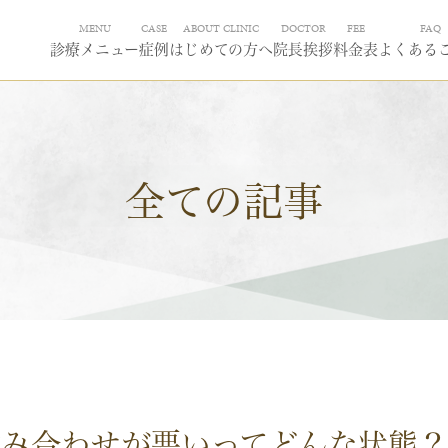
MENU
CASE
ABOUT CLINIC
DOCTOR
FEE
FAQ
診療メニュー
症例
はじめての方へ
院長挨拶
料金表
よくある
全ての記事
噛み合わせが悪いってどんな状態？