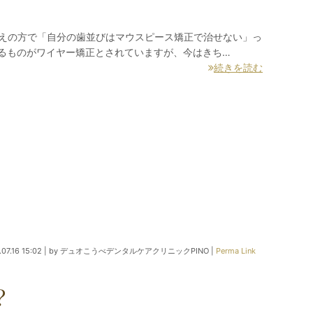
考えの方で「自分の歯並びはマウスピース矯正で治せない」っ
きるものがワイヤー矯正とされていますが、今はきち…
続きを読む
07.16 15:02
|
by
デュオこうべデンタルケアクリニックPINO
|
Perma Link
？