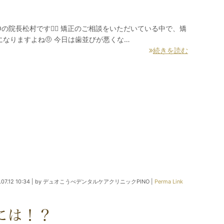
院長松村です👩‍⚕️ 矯正のご相談をいただいている中で、矯
なりますよね🤨 今日は歯並びが悪くな…
続きを読む
07.12 10:34
|
by
デュオこうべデンタルケアクリニックPINO
|
Perma Link
には！？